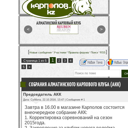
АЛМАТИНСКИЙ КАРПОВЫЙ КЛУБ
[
·
·
·
·
]
Новые сообщения
Участники
Правила форума
Поиск
RSS
1
Страница
1
из
5
2
3
4
5
»
СОБРАНИЯ АЛМАТИНСКОГО КАРПОВОГО КЛУБА (АКК)
Председатель АКК
Дата: Суббота, 22.10.2016, 13:47 | Сообщение #
1
Завтра в 16.00 в магазине Карполов состоится
внеочередное собрание АКК:
1. Корректировка соревнований на сезон
2015года.
2. Закрепление за клубом нового водоёма.