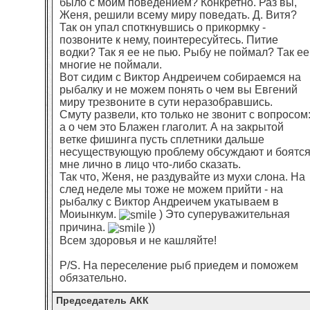
было с моим поведением? Конкретно. Раз вы,
Женя, решили всему миру поведать. Д. Витя?
Так он упал споткнувшись о прикормку -
позвоните к нему, поинтересуйтесь. Питие
водки? Так я ее не пью. Рыбу не поймал? Так ее
многие не поймали.
Вот сидим с Виктор Андреичем собираемся на
рыбалку и не можем понять о чем вы Евгений
миру трезвоните в сути неразобравшись.
Смуту развели, кто только не звонит с вопросом
а о чем это Блажен глаголит. А на закрытой
ветке фишинга пусть сплетники дальше
несуществующую проблему обсуждают и боятс
мне лично в лицо что-либо сказать.
Так что, Женя, не раздувайте из мухи слона. На
след неделе мы тоже не можем прийти - на
рыбалку с Виктор Андреичем укатываем в
Моиынкум.
) Это суперуважительная
причина.
))
Всем здоровья и не кашляйте!
P/S. На переселение рыб приедем и поможем
обязательно.
Председатель АКК