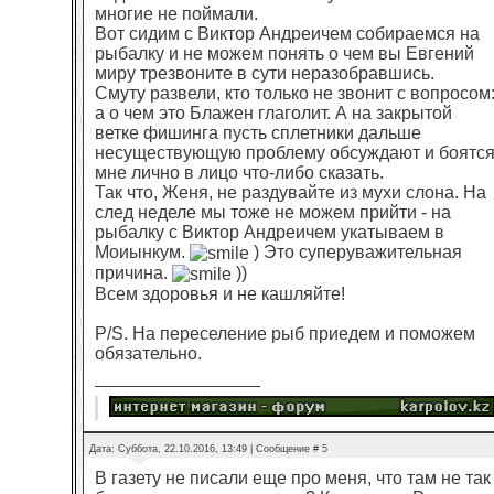
многие не поймали.
Вот сидим с Виктор Андреичем собираемся на
рыбалку и не можем понять о чем вы Евгений
миру трезвоните в сути неразобравшись.
Смуту развели, кто только не звонит с вопросом
а о чем это Блажен глаголит. А на закрытой
ветке фишинга пусть сплетники дальше
несуществующую проблему обсуждают и боятс
мне лично в лицо что-либо сказать.
Так что, Женя, не раздувайте из мухи слона. На
след неделе мы тоже не можем прийти - на
рыбалку с Виктор Андреичем укатываем в
Моиынкум.
) Это суперуважительная
причина.
))
Всем здоровья и не кашляйте!
P/S. На переселение рыб приедем и поможем
обязательно.
Дата: Суббота, 22.10.2016, 13:49 | Сообщение #
5
В газету не писали еще про меня, что там не так