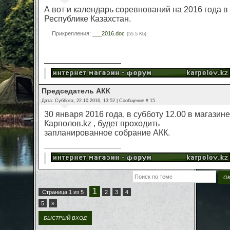
А вот и календарь соревнований на 2016 года в
Республике Казахстан.
Прикрепления:
___2016.doc
(55.5 Kb)
Председатель АКК
Дата: Суббота, 22.10.2016, 13:52 | Сообщение #
15
30 января 2016 года, в субботу 12.00 в магазине
Карполов.kz , будет проходить
запланированное собрание АКК.
1
Страница
1
из
5
2
3
4
5
»